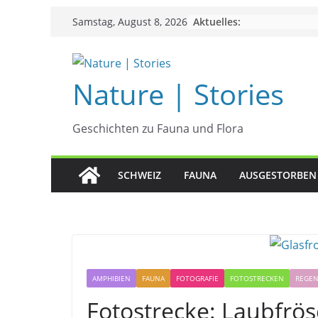
Zum
Aktuelles:
Samstag, August 8, 2026
Inhalt
springen
Nature | Stories
Geschichten zu Fauna und Flora
SCHWEIZ
FAUNA
AUSGESTORBEN
AMPHIBIEN
FAUNA
FOTOGRAFIE
FOTOSTRECKEN
REGE
Fotostrecke: Laubfrös