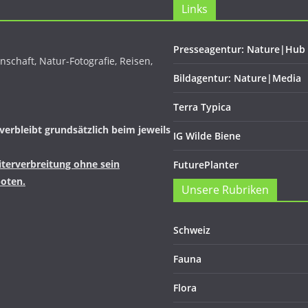
Links
Presseagentur: Nature|Hub
schaft, Natur-Fotografie, Reisen,
Bildagentur: Nature|Media
Terra Typica
verbleibt grundsätzlich beim jeweils
IG Wilde Biene
iterverbreitung ohne sein
FuturePlanter
boten.
Unsere Rubriken
Schweiz
Fauna
Flora